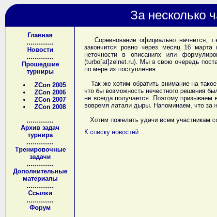
За несколько 
Главная
Соревнование официально начнется, т.е.
..............
закончится ровно через месяц 16 марта 
Новости
неточности в описаниях или формулиров
..............
(turbo[at]zelnet.ru). Мы в свою очередь по
Прошедшие
по мере их поступления.
турниры
Так же хотим обратить внимание на такое 
ZCon 2005
что бы возможность нечестного решения был
ZCon 2006
не всегда получается. Поэтому призываем в
ZCon 2007
вовремя латали дыры. Напоминаем, что за 
ZCon 2008
Хотим пожелать удачи всем участникам со
..............
Архив задач
К списку новостей
турнира
..............
Тренировочные
задачи
..............
Дополнительные
материалы
..............
Ссылки
..............
Форум