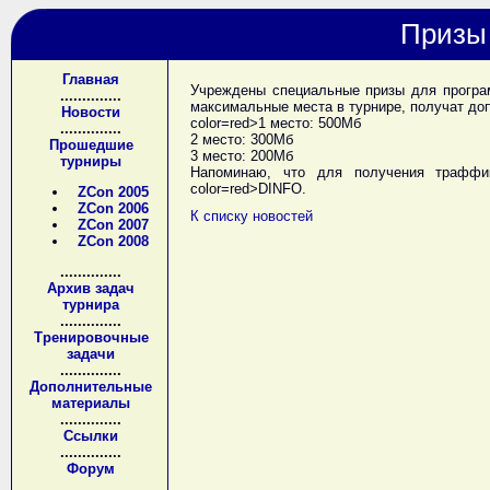
Призы
Главная
Учреждены специальные призы для програм
..............
максимальные места в турнире, получат до
Новости
color=red>1 место: 500Мб
..............
2 место: 300Мб
Прошедшие
3 место: 200Мб
турниры
Напоминаю, что для получения траффик
color=red>DINFO
.
ZCon 2005
ZCon 2006
К списку новостей
ZCon 2007
ZCon 2008
..............
Архив задач
турнира
..............
Тренировочные
задачи
..............
Дополнительные
материалы
..............
Ссылки
..............
Форум